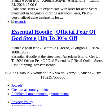
Stanze e posti letto
-
Arquata Scrivia (Alessandria)
-
Luglio
24, 2026
45.00 €
Fade acne scars with expert care with laser for acne Scars
treatment in bangalore offering advanced laser, PRP &
personalized acne treatments for ...
Essential Hoodie | Official Fear Of
God Store | Up To 30% Off
Stanze e posti letto
-
Battifolle (Arezzo)
-
Giugno 10, 2026
10001.00 €
Essential Hoodie at the streetwear American Brand. Get Up
To 30% Off on Fear Of God Essentials Official Online Store.
Fast Shipping. https://essential...
© 2022 Usato it. - Adintend Srl - Via dal Verme 7, Milano - P.iva
IT02357550066
Accedi
Crea un account gratuito
Pubblica il tuo annuncio gratuitamente
Privacy Policy