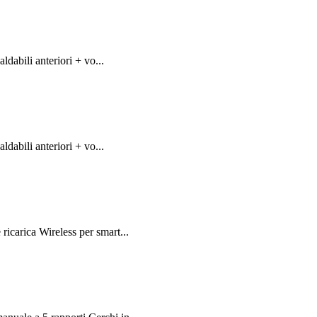
abili anteriori + vo...
abili anteriori + vo...
carica Wireless per smart...