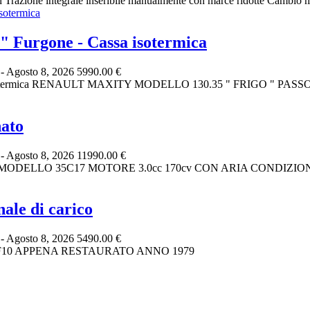
ne integrale inseribile manualmente con marce ridotte Cambio manu
urgone - Cassa isotermica
)
-
Agosto 8, 2026
5990.00 €
isotermica RENAULT MAXITY MODELLO 130.35 " FRIGO " PAS
ato
)
-
Agosto 8, 2026
11990.00 €
... MODELLO 35C17 MOTORE 3.0cc 170cv CON ARIA CONDIZION
ale di carico
)
-
Agosto 8, 2026
5490.00 €
AT 50F10 APPENA RESTAURATO ANNO 1979