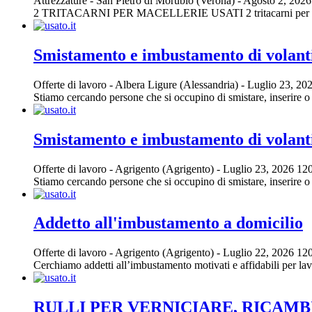
Attrezzature
-
San Pietro di Morubio (Verona)
-
Agosto 2, 202
2 TRITACARNI PER MACELLERIE USATI 2 tritacarni per macelleri
Smistamento e imbustamento di volanti
Offerte di lavoro
-
Albera Ligure (Alessandria)
-
Luglio 23, 20
Stiamo cercando persone che si occupino di smistare, inserire o im
Smistamento e imbustamento di volanti
Offerte di lavoro
-
Agrigento (Agrigento)
-
Luglio 23, 2026
120
Stiamo cercando persone che si occupino di smistare, inserire o im
Addetto all'imbustamento a domicilio
Offerte di lavoro
-
Agrigento (Agrigento)
-
Luglio 22, 2026
120
Cerchiamo addetti all’imbustamento motivati e affidabili per lavora
RULLI PER VERNICIARE, RICAMBI