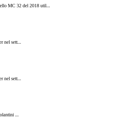
llo MC 32 del 2018 util...
 nel sett...
 nel sett...
lantini ...