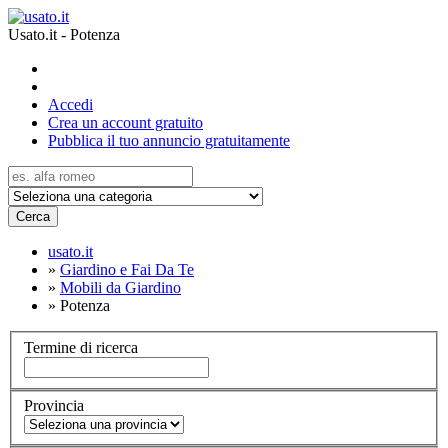
Usato.it - Potenza
Accedi
Crea un account gratuito
Pubblica il tuo annuncio gratuitamente
Cerca
usato.it
»
Giardino e Fai Da Te
»
Mobili da Giardino
»
Potenza
Termine di ricerca
Provincia